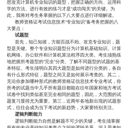
想攻克计算机专业知识的题型，把握正确的方向、运用科
学的方法、进行有效的练习才是“成功闯关”的关键。为
此，我将对考生务掌握的以下八大要点进行详细解读。
教师资格证考试信息技术
“专业知识”备考务把握的八
大要点：
试题型
首先，知己知彼，方能百战不殆。攻克专业知识，题
型是关键。整个专业知识题型分为计算机基础知识、计算
机网络、办公软件和计算机算法程序四大类。考生须熟练
地把握所考题型的
“完全”分类、了解不同题型的试题的基
本特征。考生须明白其四大题型是如何进行分类的，各自
有什么形式特征，题型之间又是如何展示考查的。其二，
无论你参加哪种形式的教师资格证信息技术专业考试，你
所考的试题当中几乎所有题目都能在往年国家和地方考试
试卷中找到类似甚至完全相同的题型，因此，大范围的试
题复习显得尤为重要。第三，近两年各地新出现的试题形
式，往往会成为当下考试的新趋势，大家要特别关注。
逻辑判断能力
逻辑判断能力自然是解题不可少的关键，考生须掌握
所有的专业基础知识考查点之间的逻辑关系，深入思考知