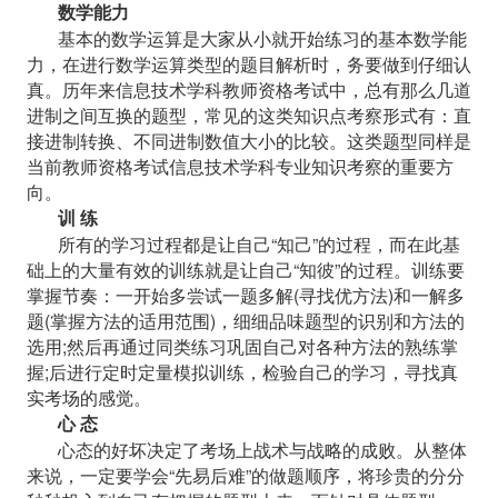
数学能力
基本的数学运算是大家从小就开始练习的基本数学能
力，在进行数学运算类型的题目解析时，务要做到仔细认
真。历年来信息技术学科教师资格考试中，总有那么几道
进制之间互换的题型，常见的这类知识点考察形式有：直
接进制转换、不同进制数值大小的比较。这类题型同样是
当前教师资格考试信息技术学科专业知识考察的重要方
向。
训
练
所有的学习过程都是让自己
“知己”的过程，而在此基
础上的大量有效的训练就是让自己“知彼”的过程。训练要
掌握节奏：一开始多尝试一题多解(寻找优方法)和一解多
题(掌握方法的适用范围)，细细品味题型的识别和方法的
选用;然后再通过同类练习巩固自己对各种方法的熟练掌
握;后进行定时定量模拟训练，检验自己的学习，寻找真
实考场的感觉。
心
态
心态的好坏决定了考场上战术与战略的成败。从整体
来说，一定要学会
“先易后难”的做题顺序，将珍贵的分分