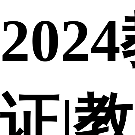
20
证|