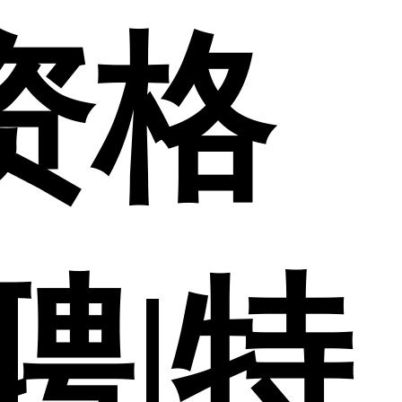
师资格
聘|特