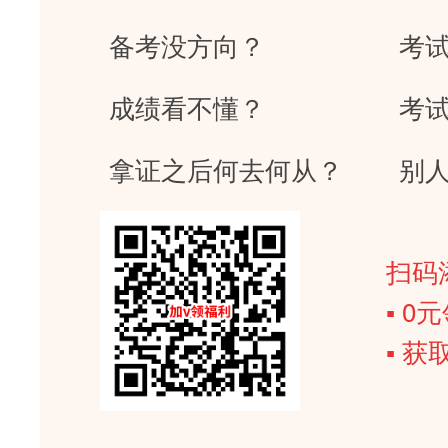
备考没方向？
考
成绩看不懂？
考
拿证之后何去何从？
别
扫码
▪ 
▪ 获