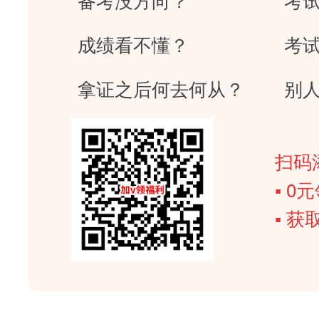
成绩看不懂？
考
拿证之后何去何从？
别
扫码
▪ 
▪ 获