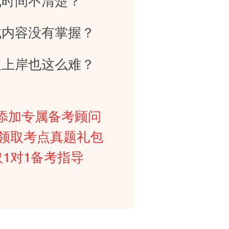
试内容没有掌握？
人上岸也这么难？
添加专属备考顾问
0元领取考点真题礼包
取1对1备考指导