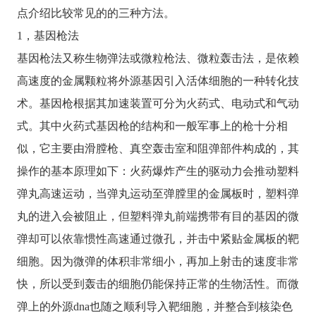
点介绍比较常见的的三种方法。
1，基因枪法
基因枪法又称生物弹法或微粒枪法、微粒轰击法，是依赖
高速度的金属颗粒将外源基因引入活体细胞的一种转化技
术。基因枪根据其加速装置可分为火药式、电动式和气动
式。其中火药式基因枪的结构和一般军事上的枪十分相
似，它主要由滑膛枪、真空轰击室和阻弹部件构成的，其
操作的基本原理如下：火药爆炸产生的驱动力会推动塑料
弹丸高速运动，当弹丸运动至弹膛里的金属板时，塑料弹
丸的进入会被阻止，但塑料弹丸前端携带有目的基因的微
弹却可以依靠惯性高速通过微孔，并击中紧贴金属板的靶
细胞。因为微弹的体积非常细小，再加上射击的速度非常
快，所以受到轰击的细胞仍能保持正常的生物活性。而微
弹上的外源dna也随之顺利导入靶细胞，并整合到核染色