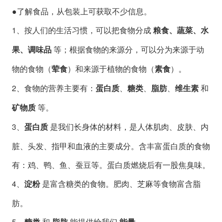
●了解食品，从包装上可获取不少信息。
1、按人们的生活习惯，可以把食物分成
粮食、蔬菜、水
等；根据食物的来源分，可以分为来源于动
果、调味品
物的食物（
）和来源于植物的食物（
）。
荤食
素食
2、食物的营养主要有：
、
、
、
和
蛋白质
糖类
脂肪
维生素
等。
矿物质
3、
是我们长身体的材料，是人体肌肉、皮肤、内
蛋白质
脏、头发、指甲和血液的主要成分。含丰富蛋白质的食物
有：鸡、鸭、鱼、蚕豆等。蛋白质燃烧后有一股焦臭味。
4、
是富含糖类的食物。肥肉、芝麻等食物富含脂
淀粉
肪。
5、
和
能提供给我们
。
糖类
脂肪
能量