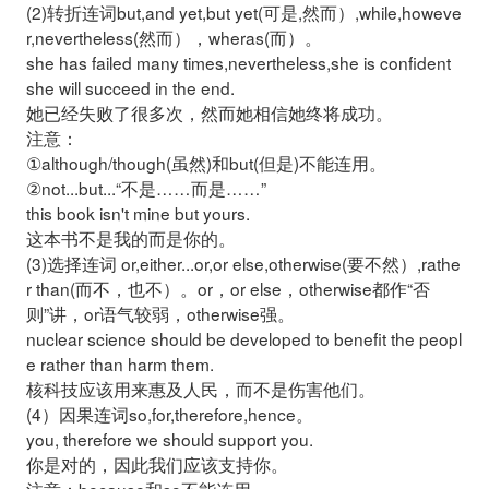
(2)转折连词but,and yet,but yet(可是,然而）,while,howeve
r,
nevertheless(然而），wheras(而）。
she has failed many times,nevertheless,she is confident
she will
succeed in the end.
她已经失败了很多次，然而她相信她终将成功。
注意：
①although/though(虽然)和but(但是)不能连用。
②not...but...“不是……而是……”
this book isn't mine but yours.
这本书不是我的而是你的。
(3)选择连词 or,either...or,or else,otherwise(要不然）,rathe
r
than
(而不，也不）。or，or else，otherwise都作“否
则”讲，or语气较弱，
otherwise强。
nuclear science should be developed to benefit the peopl
e rather than
harm them.
核科技应该用来惠及人民，而不是伤害他们。
(4）因果连词so,for,therefore,hence。
you, therefore we should support you.
你是对的，因此我们应该支持你。