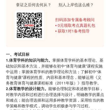
拿证之后何去何从？
别人上岸也这么难？
扫码添加专属备考顾问
▪ 0元领取考点真题礼包
▪ 获取1对1备考指导
一、考试目标
掌握体育学科的基本理论、基
1.体育学科的知识与能力。
础知识和基本方法，并能够在初中“体育与健康”课程实施
中运用；掌握体育学科的教学理论和方法；了解初中“体
育与健康”课程的性质、内容和基本理念，能够运用《义
务教育体育与健康课程标准（2011年版）》指导教学。
能够合理制定和表述教学目标，
2.体育教
学的设计能力。
对教学内容和过程进行合理选择与设计，明确教学的重点
和难点；能合理选择和运用多种教学资源，采用恰当的教
学策略和教学模式，调动学生积极参与学习过程。