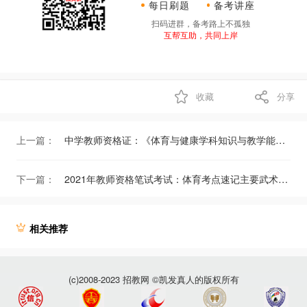
每日刷题
备考讲座
扫码进群，备考路上不孤独
互帮互助，共同上岸
收藏
分享
上一篇：
中学教师资格证：《体育与健康学科知识与教学能力》笔试大纲（高级中学）
下一篇：
2021年教师资格笔试考试：体育考点速记主要武术项目知识
相关推荐
(c)2008-2023 招教网 ©凯发真人的版权所有