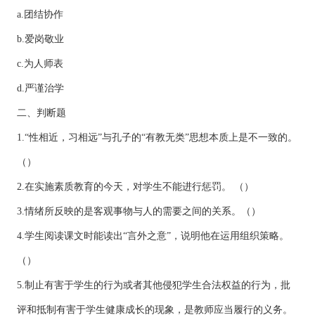
a.团结协作
b.爱岗敬业
c.为人师表
d.严谨治学
二、判断题
1.“性相近，习相远”与孔子的“有教无类”思想本质上是不一致的。
（）
2.在实施素质教育的今天，对学生不能进行惩罚。 （）
3.情绪所反映的是客观事物与人的需要之间的关系。（）
4.学生阅读课文时能读出“言外之意”，说明他在运用组织策略。
（）
5.制止有害于学生的行为或者其他侵犯学生合法权益的行为，批
评和抵制有害于学生健康成长的现象，是教师应当履行的义务。