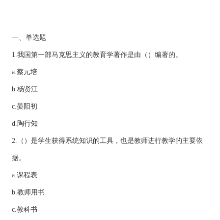
一、单选题
1.我国第一部马克思主义的教育学著作是由（）编著的。
a.蔡元培
b.杨贤江
c.晏阳初
d.陶行知
2.（）是学生获得系统知识的工具，也是教师进行教学的主要依
据。
a.课程表
b.教师用书
c.教科书