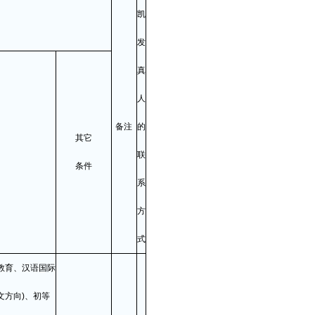
凯
发
真
人
备注
的
其它
联
条件
系
方
式
教育、汉语国际
文方向)、初等