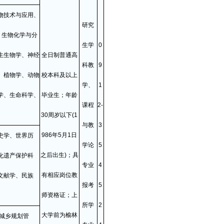
物技术与应用、
研究
、生物化学与分
生学
0
生生物学、神经
全日制普通高
科教
9
、植物学、动物
校本科及以上
学、
1
学、生命科学、
毕业生；年龄
课程
2-
30周岁以下(1
与教
3
986年5月1日
史学、世界历
学论
5
之后出生)；具
化遗产保护科
专业
4
有相应岗位教
文献学、民族
报考
5
师资格证；上
所学
2
大学前为榆林
城乡规划管