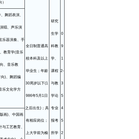
向）
学、舞蹈表演、
研究
歌演唱、声乐演
生学
0
弦乐器演奏、手
全日制普通高
科教
9
、教育学(音乐
校本科及以上
学、
1
方向、音乐教
毕业生；年龄
课程
2-
向)、舞蹈编
30周岁以下(1
与教
3
音乐文化学方
986年5月1日
学论
5
之后出生)；具
专业
4
版画)、中国画
有相应岗位；
报考
5
计与工艺教育、
上大学前为榆
所学
2