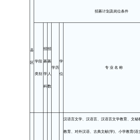
招募计划及岗位条件
招
招
县
学段
募
募
学
区
学历
专 业 名 称
类别
学
人
位
科
数
汉语言文学、汉语言、汉语言文学教育、文秘
教育、对外汉语、古典文献(学)、小学教育(语