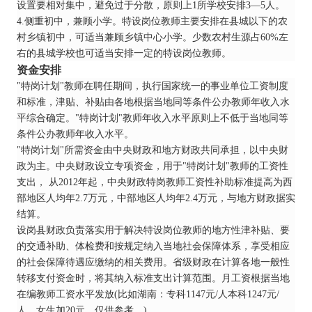
设置要相对集中，避免过于分散，原则上1所学校安排3—5人。
4.侧重初中，兼顾小学。特设岗位教师主要安排在县城以下的农
村乡镇初中，可适当兼顾乡镇中心小学。少数农村生源占60%左
右的县城学校也可适当安排一定的特设岗位教师。
资金安排
"特岗计划"教师在聘任期间，执行国家统一的事业单位工资制度
和标准，津贴、补贴由各地根据当地同等条件公办教师年收入水
平综合确定。"特岗计划"教师年收入水平原则上不低于当地同等
条件公办教师年收入水平。
"特岗计划"所需资金由中央财政和地方财政共同承担，以中央财
政为主。中央财政设立专项资金，用于"特岗计划"教师的工资性
支出， 从2012年起，中央财政特岗教师工资性补助标准提高为西
部地区人均年2.7万元，中部地区人均年2.4万元，与地方财政据实
结算。
设岗县财政负责落实用于解决特设岗位教师的地方性津补贴、要
的交通补助、体检费和按规定纳入当地社会保障体系，享受相应
的社会保障待遇应缴纳的相关费用。省级财政在计算各地一般性
转移支付资金时，将其纳入标准支出计算范围。月工资根据当地
在编教师工资水平发放(比如湖南：专科1147元/人本科1247元/
人，女生加20元，仅供参考。)