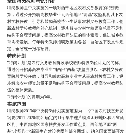
全国特岗教师考试介绍
特岗教师是中央实施的一项对西部地区农村义务教育的特殊政
策，通过公开招聘高校毕业生到西部地区"两基"攻坚县县以下农
村学校任教，引导和鼓励高校毕业生从事农村义务教育工作，创
新农村学校教师的补充机制，逐步解决农村学校师资总量不足和
结构不合理等问题，提高农村教师队伍的整体素质，促进城乡教
育均衡发展。每年特岗教师招聘政策由各省、自治区下发文件规
定，全省统一报考招聘。
特岗计划
"特岗计划"是农村义务教育阶段学校教师特设岗位计划的简称。
通过公开招募高校毕业生到西部"两基"攻坚县县以下农村义务教
育阶段学校任教，引导和鼓励高校毕业生从事农村教育工作，逐
步解决农村师资总量不足和结构不合理等问题，提高农村教师队
伍的整体素质。
“特岗计划”的聘期为3年。
实施范围
特岗教师2013年中央特岗计划实施范围为：《中国农村扶贫开发
纲要(2011-2020年)》确定的11个集中连片特殊困难地区和四省藏
区县、中西部地区国家扶贫开发工作重点县、西部地区原"两
基"攻坚县(含新疆生产建设兵团的部分团场)、纳入国家西部开发