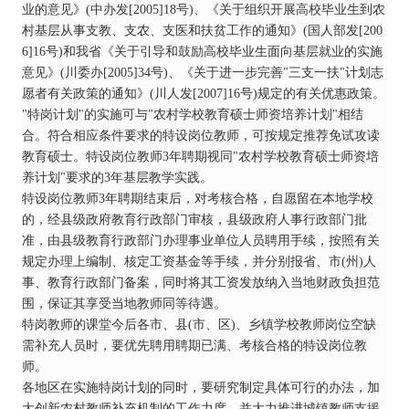
业的意见》(中办发[2005]18号)、《关于组织开展高校毕业生到农
村基层从事支教、支农、支医和扶贫工作的通知》(国人部发[200
6]16号)和我省《关于引导和鼓励高校毕业生面向基层就业的实施
意见》(川委办[2005]34号)、《关于进一步完善"三支一扶"计划志
愿者有关政策的通知》(川人发[2007]16号)规定的有关优惠政策。
"特岗计划"的实施可与"农村学校教育硕士师资培养计划"相结
合。符合相应条件要求的特设岗位教师，可按规定推荐免试攻读
教育硕士。特设岗位教师3年聘期视同"农村学校教育硕士师资培
养计划"要求的3年基层教学实践。
特设岗位教师3年聘期结束后，对考核合格，自愿留在本地学校
的，经县级政府教育行政部门审核，县级政府人事行政部门批
准，由县级教育行政部门办理事业单位人员聘用手续，按照有关
规定办理上编制、核定工资基金等手续，并分别报省、市(州)人
事、教育行政部门备案，同时将其工资发放纳入当地财政负担范
围，保证其享受当地教师同等待遇。
特岗教师的课堂今后各市、县(市、区)、乡镇学校教师岗位空缺
需补充人员时，要优先聘用聘期已满、考核合格的特设岗位教
师。
各地区在实施特岗计划的同时，要研究制定具体可行的办法，加
大创新农村教师补充机制的工作力度，并大力推进城镇教师支援