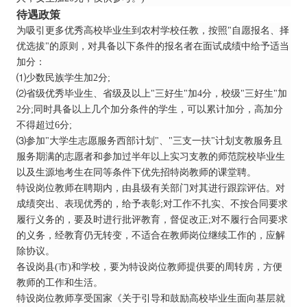
待遇政策
为吸引更多优秀高校毕业生到农村学校任教，按照"自愿报名、择
优选拔"的原则，对具备以下条件的报名者在面试成绩中给予适当
加分：
⑴少数民族学生加2分;
⑵省级优秀毕业生、省级及以上"三好生"加4分，校级"三好生"加
2分;同时具备以上几个加分条件的学生，可以累计加分，高加分
不得超过6分;
⑶参加"大学生志愿服务西部计划"、"三支一扶"计划支教服务且
服务期满的志愿者和参加过半年以上实习支教的师范院校毕业生
以及生源地考生在同等条件下优先招特岗教师的课堂聘。
特设岗位教师在聘期内，由县级有关部门对其进行跟踪评估。对
成绩突出、表现优秀的，给予表彰;对工作不扎实、不按合同要求
履行义务的，要及时进行批评教育，督促改正;对不履行合同要求
的义务，经教育仍无转变，不适合在教师岗位继续工作的，应解
除协议。
各设岗县(市)和学校，要为特设岗位教师提供要的周转房，方便
教师的工作和生活。
特设岗位教师享受国家《关于引导和鼓励高校毕业生面向基层就