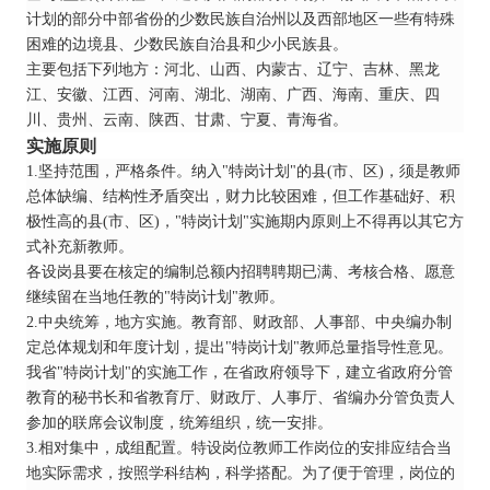
计划的部分中部省份的少数民族自治州以及西部地区一些有特殊
困难的边境县、少数民族自治县和少小民族县。
主要包括下列地方：河北、山西、内蒙古、辽宁、吉林、黑龙
江、安徽、江西、河南、湖北、湖南、广西、海南、重庆、四
川、贵州、云南、陕西、甘肃、宁夏、青海省。
实施原则
1.坚持范围，严格条件。纳入"特岗计划"的县(市、区)，须是教师
总体缺编、结构性矛盾突出，财力比较困难，但工作基础好、积
极性高的县(市、区)，"特岗计划"实施期内原则上不得再以其它方
式补充新教师。
各设岗县要在核定的编制总额内招聘聘期已满、考核合格、愿意
继续留在当地任教的"特岗计划"教师。
2.中央统筹，地方实施。教育部、财政部、人事部、中央编办制
定总体规划和年度计划，提出"特岗计划"教师总量指导性意见。
我省"特岗计划"的实施工作，在省政府领导下，建立省政府分管
教育的秘书长和省教育厅、财政厅、人事厅、省编办分管负责人
参加的联席会议制度，统筹组织，统一安排。
3.相对集中，成组配置。特设岗位教师工作岗位的安排应结合当
地实际需求，按照学科结构，科学搭配。为了便于管理，岗位的