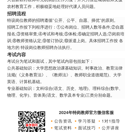
农村教育工作，积极稳妥地处理好代课人员问题。
招聘流程
特设岗位教师的招聘遵循"公开、公平、自愿、择优"的原则。
招聘工作按下列程序进行：①公布岗位、招聘人数等条件;②自愿
报名;③资格审查;④考试和考核;⑤体检;⑥确定招聘人选;⑦岗前培
训;⑧教师资格认定;⑨签订协议;⑩派遣上岗。具体招聘工作按 各
地方的 特设岗位教师招聘办法执行。
考试内容
考试分为笔试和面试，其中笔试内容包括如下：
公共基础知识：大学思想政治课基础知识、时事政治、教育法律
法规(《义务教育法》、《教师法》、教师职业道德规范)、大学
英语、计算机基础。
专业基础知识：文科综合(语文、历史、地理)、理科综合(数学、
物理、化学)、音体美(语文、数学及本专业)三类分别命题。
2024年特岗教师官方微信客服
公告资讯
学习答疑
1对1指导
笔试资料
面试技巧
公开讲座