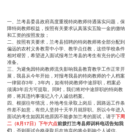
一、兰考县委县政府高度重视特岗教师待遇落实问题，保
障特岗教师权益，按照有关要求认真落实五险一金的缴纳
和工资的按照发放；
二、按照有关要求，兰考县招聘的特岗教师将全部分配到
偏远的农村义务教育中小学、教学点任教，这些学校条件
相对艰苦，希望进入面试报考兰考县的考生有充分的心理
准备。
三、为避免因特岗教师流失影响我县教育教学工作正常开
展，我县从今年开始，对报考我县的特岗教师的个人档案
一律留存3年，3年内，如有特岗教师中途辞职，档案必
须满3年后方可提取。同时，我们将对中途辞职的特岗教
师，将其违约事项记入个人诚信档案。
四、根据往年情况，外地考生录取上岗后，因路远工作条
件差不如意，有些人坚持十天半月就辞职。所以今年进入
面试的考生如因其他原因不能参加兰考的面试，请于
下周
二（8月17日）下午六点
前拨打兰考县师训科电话告知我
，否则面试合格录取后在放弃的将会影响个人诚信。
们