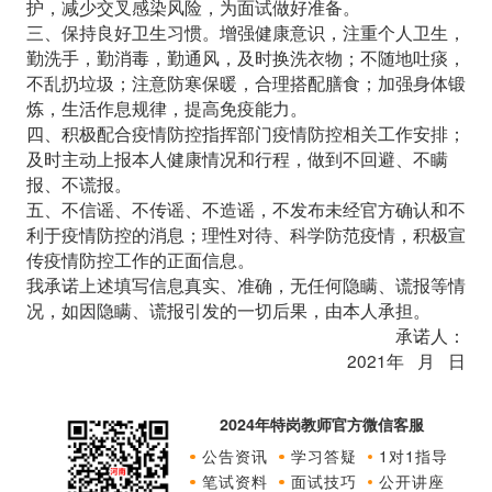
护，减少交叉感染风险，为面试做好准备。
三、保持良好卫生习惯。增强健康意识，注重个人卫生，
勤洗手，勤消毒，勤通风，及时换洗衣物；不随地吐痰，
不乱扔垃圾；注意防寒保暖，合理搭配膳食；加强身体锻
炼，生活作息规律，提高免疫能力。
四、积极配合疫情防控指挥部门疫情防控相关工作安排；
及时主动上报本人健康情况和行程，做到不回避、不瞒
报、不谎报。
五、不信谣、不传谣、不造谣，不发布未经官方确认和不
利于疫情防控的消息；理性对待、科学防范疫情，积极宣
传疫情防控工作的正面信息。
我承诺上述填写信息真实、准确，无任何隐瞒、谎报等情
况，如因隐瞒、谎报引发的一切后果，由本人承担。
承诺人：
2021年 月 日
2024年特岗教师官方微信客服
公告资讯
学习答疑
1对1指导
笔试资料
面试技巧
公开讲座