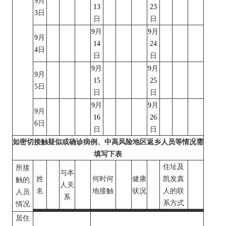
9
月
13
23
3
日
日
日
9
月
9
月
9
月
14
24
4
日
日
日
9
月
9
月
9
月
15
25
5
日
日
日
9
月
9
月
9
月
16
26
6
日
日
日
如密切接触疑似或确诊病例、中高风险地区返乡人员等情况需
填写下表
住址及
所接
与本
姓
何时何
健康
凯发真
触的
人关
名
地接触
状况
人的联
人员
系
系方式
情况
居住