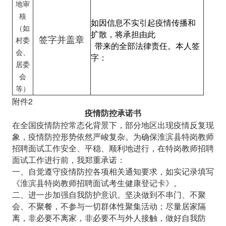
地审
核
如因信息不实引起疫情传播和
（如
扩散，将承担由此
签字并盖章
村委
带来的全部法律责任。本人签
会、
字：
居委
会
等）
附件2
疫情防控承诺书
在全国疫情防控常态化背景下，部分地区出现疫情反复现
象，疫情防控形势依然严峻复杂。为确保淮滨县特岗教师
招聘面试工作安全、平稳、顺利地进行，在特岗教师招聘
面试工作进行前，我郑重承诺：
一、自觉遵守疫情防控各项相关通知要求，如实记录填写
《淮滨县特岗教师招聘面试考生健康登记卡》。
二、进一步加强自我防护意识。坚决做到不串门、不聚
会、不聚餐，不参与一切群体性聚集活动；尽量居家隔
离，非必要不离家，非必要不与外人接触，做好自我防