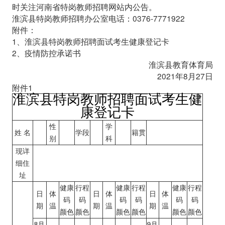
时关注河南省特岗教师招聘网站内公告。
淮滨县特岗教师招聘办公室电话：0376-7771922
附件：
1、淮滨县特岗教师招聘面试考生健康登记卡
2、疫情防控承诺书
淮滨县教育体育局
2021年8月27日
附件1
淮滨县特岗教
师招聘面试考生健
康登记卡
性
学
姓 名
学段
籍贯
别
科
现详
细住
址
健康
行程
健康
行程
健康
行程
日
体
日
体
日
体
码
码
码
码
码
码
期
温
期
温
期
温
颜色
颜色
颜色
颜色
颜色
颜色
8
月
9
月