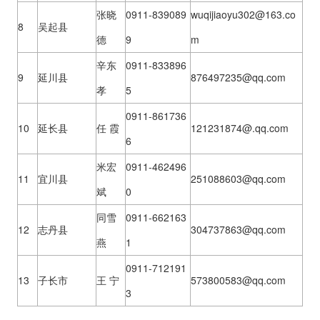
张晓
0911-839089
wuqijiaoyu302@163.co
8
吴起县
德
9
m
辛东
0911-833896
9
延川县
876497235@qq.com
孝
5
0911-861736
10
延长县
任 霞
121231874@.qq.com
6
米宏
0911-462496
11
宜川县
251088603@qq.com
斌
0
同雪
0911-662163
12
志丹县
304737863@qq.com
燕
1
0911-712191
13
子长市
王 宁
573800583@qq.com
3