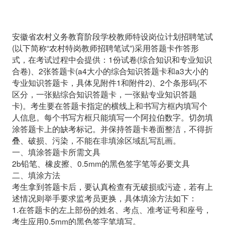
安徽省农村义务教育阶段学校教师特设岗位计划招聘笔试
(以下简称“农村特岗教师招聘笔试”)采用答题卡作答形
式，在考试过程中会提供：1份试卷(综合知识和专业知识
合卷)、2张答题卡(a4大小的综合知识答题卡和a3大小的
专业知识答题卡，具体见附件1和附件2)、2个条形码(不
区分，一张贴综合知识答题卡，一张贴专业知识答题
卡)。考生要在答题卡指定的横线上和书写方框内填写个
人信息。每个书写方框只能填写一个阿拉伯数字。切勿填
涂答题卡上的缺考标记。并保持答题卡卷面整洁，不得折
叠、破损、污染，不能在非填涂区域乱写乱画。
一、填涂答题卡所需文具
2b铅笔、橡皮擦、0.5mm的黑色签字笔等必要文具
二、填涂方法
考生拿到答题卡后，要认真检查有无破损或污迹，若有上
述情况则举手要求监考员更换，具体填涂方法如下：
1.在答题卡的左上部份的姓名、考点、准考证号和座号，
考生应用0.5mm的黑色签字笔填写。