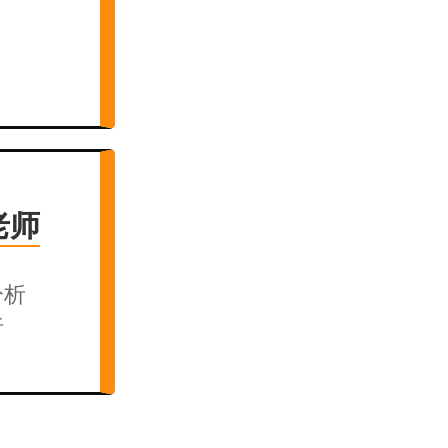
老师
分析
析