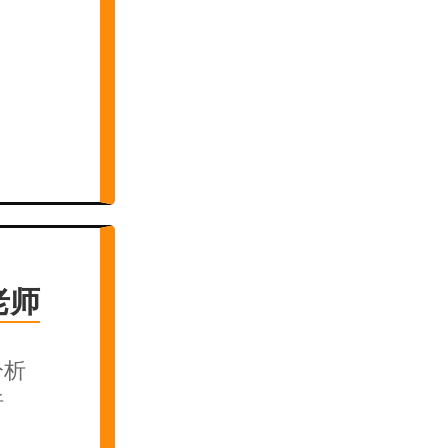
老师
分析
析