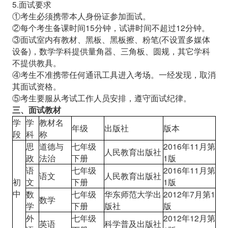
5.面试要求
①考生必须携带本人身份证参加面试。
②每个考生备课时间15分钟，试讲时间不超过12分钟。
③面试室内有教材、黑板、黑板擦、粉笔(不设置多媒体
设备)，数学学科提供量角器、三角板、圆规，其它学科
不提供教具。
④考生不准携带任何通讯工具进入考场。一经发现，取消
其面试资格。
⑤考生要服从考试工作人员安排，遵守面试纪律。
三、面试教材
学
学
教材名
年级
出版社
版本
段
科
称
思
道德与
七年级
2016年11月第
人民教育出版社
政
法治
下册
1版
语
七年级
2016年11月第
语文
人民教育出版社
初
文
下册
1版
中
数
七年级
华东师范大学出
2012年7月第1
数学
学
下册
版社
版
外
七年级
2012年12月第
英语
科学普及出版社