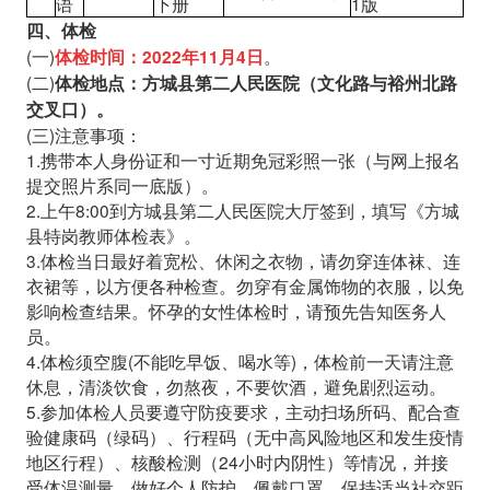
语
下册
1版
四、体检
(一)
。
体检时间：2022年11月4日
(二)
体检地点：方城县第二人民医院（文化路与裕州北路
交叉口）。
(三)注意事项：
1.携带本人身份证和一寸近期免冠彩照一张（与网上报名
提交照片系同一底版）。
2.上午8:00到方城县第二人民医院大厅签到，填写《方城
县特岗教师体检表》。
3.体检当日最好着宽松、休闲之衣物，请勿穿连体袜、连
衣裙等，以方便各种检查。勿穿有金属饰物的衣服，以免
影响检查结果。怀孕的女性体检时，请预先告知医务人
员。
4.体检须空腹(不能吃早饭、喝水等)，体检前一天请注意
休息，清淡饮食，勿熬夜，不要饮酒，避免剧烈运动。
5.参加体检人员要遵守防疫要求，主动扫场所码、配合查
验健康码（绿码）、行程码（无中高风险地区和发生疫情
地区行程）、核酸检测（24小时内阴性）等情况，并接
受体温测量。做好个人防护，佩戴口罩，保持适当社交距