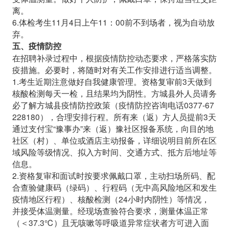
离。
6.体检考生11月4日上午11：00前不到场者，视为自动放
弃。
五、疫情防控
在招聘补录过程中，根据疫情防控动态要求，严格落实防
疫措施。必要时，将随时对有关工作安排进行适当调整。
1.考生近期注意做好自我健康管理。资格复审前3天做到
核酸检测每天一检，且结果均为阴性。方城县外人员请务
必了解方城县疫情防控政策（疫情防控咨询电话0377-67
228180），合理安排行程。所有来（返）方人员提前3天
通过支付宝“豫事办”来（返）豫社区报备系统，向目的地
社区（村）、单位或酒店主动报备，详细说明目前所在区
域风险等级情况、拟入方时间、交通方式、抵方后地址等
信息。
2.资格复审和面试时按要求佩戴口罩，主动扫场所码、配
合查验健康码（绿码）、行程码（无中高风险地区和发生
疫情地区行程）、核酸检测（24小时内阴性）等情况，
并接受体温测量。经现场查验符合要求，测量体温正常
（＜37.3℃）且无咳嗽等呼吸道异常症状者方可进入面