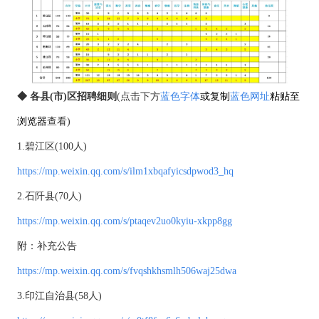
◆ 各县(市)区招聘细则
(点击下方
蓝色字体
或
复制
蓝色网址
粘贴至
浏览器
查看)
1.碧江区(100人)
https://mp.weixin.qq.com/s/ilm1xbqafyicsdpwod3_hq
2.石阡县(70人)
https://mp.weixin.qq.com/s/ptaqev2uo0kyiu-xkpp8gg
附：补充公告
https://mp.weixin.qq.com/s/fvqshkhsmlh506waj25dwa
3.印江自治县(58人)