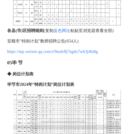
各县(市)区招聘细则
(
复制
蓝色网址
粘贴至浏览器
查看全部)
安顺市“特岗计划”教师招聘公告(654人)
https://mp.weixin.qq.com/s/9mslr8j7ngdo7wb3j4ln8g
05毕 节
◆ 岗位计划表
毕节市2024年“特岗计划”岗位计划表