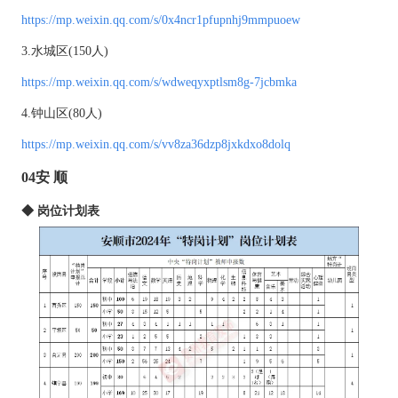
https://mp.weixin.qq.com/s/0x4ncr1pfupnhj9mmpuoew
3.水城区(150人)
https://mp.weixin.qq.com/s/wdweqyxptlsm8g-7jcbmka
4.钟山区(80人)
https://mp.weixin.qq.com/s/vv8za36dzp8jxkdxo8dolq
04安 顺
◆ 岗位计划表