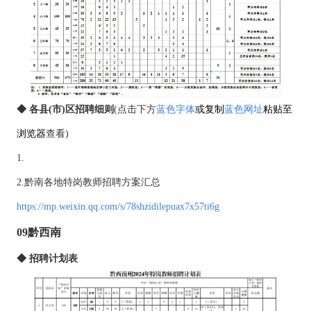
◆ 各县(市)区招聘细则
(点击下方
蓝色字体
或复制
蓝色网址
粘贴至
浏览器
查看)
1.
2.黔南各地特岗教师招聘方案汇总
https://mp.weixin.qq.com/s/78shzidilepuax7x57ti6g
09黔西南
◆ 招聘计划表