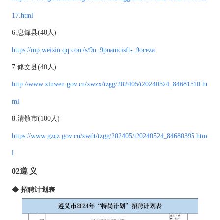
17.html
6.息烽县(40人)
https://mp.weixin.qq.com/s/9n_9puanicisft-_9oceza
7.修文县(40人)
http://www.xiuwen.gov.cn/xwzx/tzgg/202405/t20240524_84681510.ht
ml
8.清镇市(100人)
https://www.gzqz.gov.cn/xwdt/tzgg/202405/t20240524_84680395.htm
l
02遵 义
◆ 招聘计划表