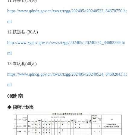
11.丹寨县(14人)
https://www.qdndz.gov.cn/xwzx/tzgg/202405/t20240522_84670750.ht
ml
12.镇远县 (30人)
http://www.zygov.gov.cn/xwzx/tzgg/202405/t20240524_84682339.ht
ml
13.岑巩县(40人)
https://www.qdncg.gov.cn/xwzx/tzgg/202405/t20240524_84682043.ht
ml
08黔 南
◆ 招聘计划表