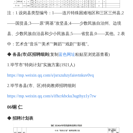
注：1.设岗县类型编号：1——连片特殊困难地区和三区三州县;2
——国贫县;3——原“两基”攻坚县;4——少数民族自治州、边境
县、少数民族自治县和少小民族县;5——省贫县;0——其他。2.表
中：艺术含“音乐”“美术”“舞蹈”“戏剧”“影视”。
◆ 各县(市)区招聘细则
(
复制
蓝色网址
粘贴至浏览器
查看)
1.毕节市“特岗计划”实施方案(1921人)
https://mp.weixin.qq.com/s/jsrxzuhzyfaisvtnkuv0vq
2.毕节各县(市、区)特岗教师招聘细则
https://mp.weixin.qq.com/s/ifhcrkbcku3ugthyz1y7rw
06铜 仁
◆ 招聘计划表