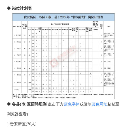
◆ 岗位计划表
◆ 各县(市)区招聘细则
(点击下方
蓝色字体
或复制
蓝色网址
粘贴至
浏览器查看)
1.贵安新区(30人)