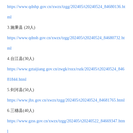
https://www.qdnhp.gov.cn/xwzx/tzgg/202405/t20240524_84680136.ht
ml
3.施秉县 (20人)
https://www.qdnsb.gov.cn/xwzx/tzgg/202405/t20240524_84680732.ht
ml
4.台江县(30人)
https://www.gztaijiang.gov.cn/zwgk/rsxx/rszk/202405/t20240524_846
81844.html
5.剑河县(50人)
https://www.jhx.gov.cn/xwzx/tzgg/202405/t20240524_84681765.html
6.三穗县(40人)
https://www.gzss.gov.cn/xwzx/tzgg/202405/t20240522_84669347.htm
l