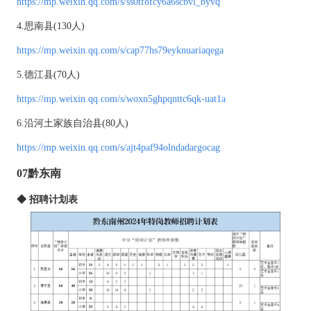
https://mp.weixin.qq.com/s/ss0tf8fcy6a6scbvl_byvq
4.思南县(130人)
https://mp.weixin.qq.com/s/cap77hs79eyknuariaqega
5.德江县(70人)
https://mp.weixin.qq.com/s/woxn5ghpqnttc6qk-uat1a
6.沿河土家族自治县(80人)
https://mp.weixin.qq.com/s/ajt4paf94olndadargocag
07黔东南
◆ 招聘计划表