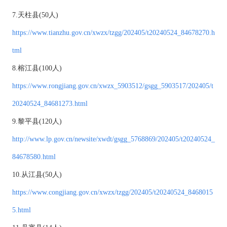
7.天柱县(50人)
https://www.tianzhu.gov.cn/xwzx/tzgg/202405/t20240524_84678270.h
tml
8.榕江县(100人)
https://www.rongjiang.gov.cn/xwzx_5903512/gsgg_5903517/202405/t
20240524_84681273.html
9.黎平县(120人)
http://www.lp.gov.cn/newsite/xwdt/gsgg_5768869/202405/t20240524_
84678580.html
10.从江县(50人)
https://www.congjiang.gov.cn/xwzx/tzgg/202405/t20240524_8468015
5.html