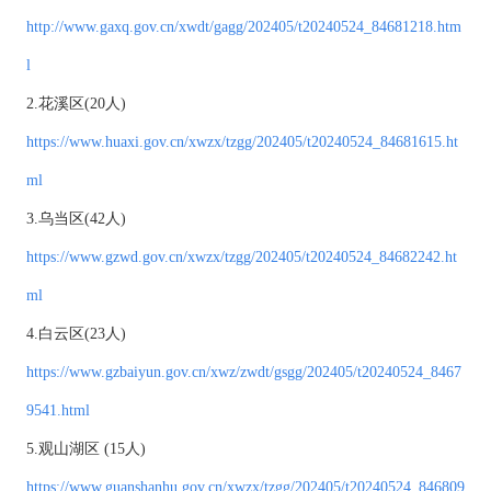
http://www.gaxq.gov.cn/xwdt/gagg/202405/t20240524_84681218.htm
l
2.花溪区(20人)
https://www.huaxi.gov.cn/xwzx/tzgg/202405/t20240524_84681615.ht
ml
3.乌当区(42人)
https://www.gzwd.gov.cn/xwzx/tzgg/202405/t20240524_84682242.ht
ml
4.白云区(23人)
https://www.gzbaiyun.gov.cn/xwz/zwdt/gsgg/202405/t20240524_8467
9541.html
5.观山湖区 (15人)
https://www.guanshanhu.gov.cn/xwzx/tzgg/202405/t20240524_846809