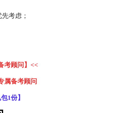
优先考虑；
备考顾问】<<
专属备考顾问
包1份】