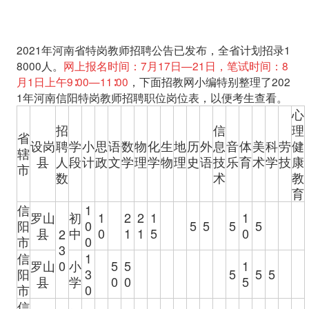
2021年河南省特岗教师招聘公告已发布，全省计划招录1
8000人。
网上报名时间：7月17日—21日，笔试时间：8
月1日上午9∶00—11∶00
，下面招教网小编特别整理了202
1年河南信阳特岗教师招聘职位岗位表，以便考生查看。
心
招
信
理
省
设岗
聘
学
小
思
语
数
物
化
生
地
历
外
息
音
体
美
科
劳
健
辖
县
人
段
计
政
文
学
理
学
物
理
史
语
技
乐
育
术
学
技
康
市
数
术
教
育
信
1
罗山
初
1
2
2
1
1
阳
0
5
5
5
5
县
中
0
1
1
5
0
2
市
0
3
信
1
罗山
0
小
5
5
1
阳
3
5
5
5
县
学
0
0
5
市
0
信