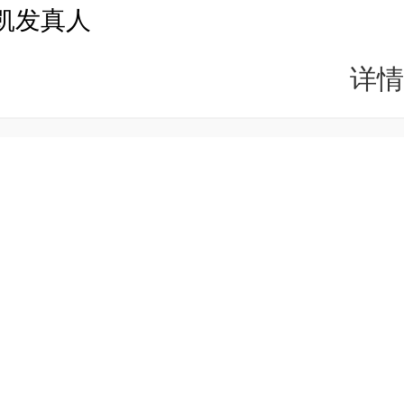
凯发真人
详情